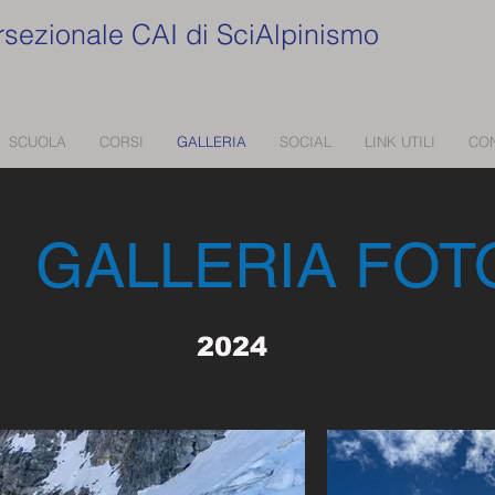
rsezionale CAI di SciAlpinismo
SCUOLA
CORSI
GALLERIA
SOCIAL
LINK UTILI
CON
GALLERIA FOT
2024