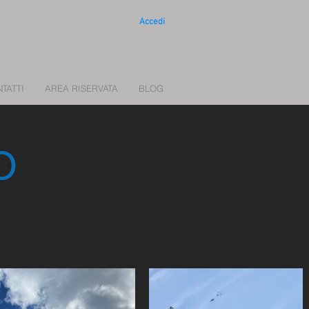
Accedi
TATTI
AREA RISERVATA
BLOG
O