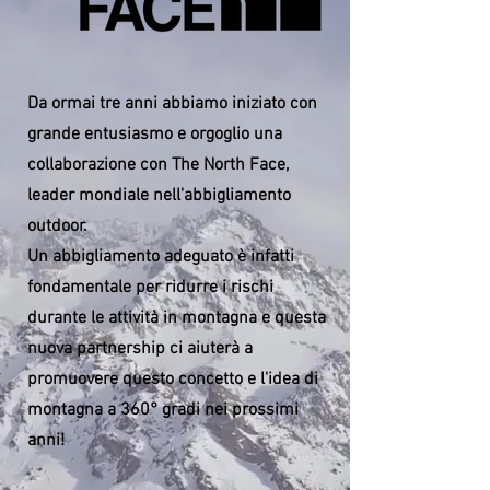
Da ormai tre anni abbiamo iniziato con
grande entusiasmo e orgoglio una
collaborazione con The North Face,
leader mondiale nell'abbigliamento
outdoor.
Un abbigliamento adeguato è infatti
fondamentale per ridurre i rischi
durante le attività in montagna e questa
nuova partnership ci aiuterà a
promuovere questo concetto e l'idea di
montagna a 360° gradi nei prossimi
anni!