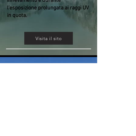
innevamento e durante
l'esposizione prolungata ai raggi UV
in quota.
Visita il sito
SCUOLA SCI DI CORTINA
Dal 2019 tutti gli ex-allievi dei nostri
corsi possono partecipare a dei corsi di
sci in pista dedicati, organizzati dal
Gruppo SCI della sezione C.A.I. di
Vittorio Veneto e tenuti dai maestri della