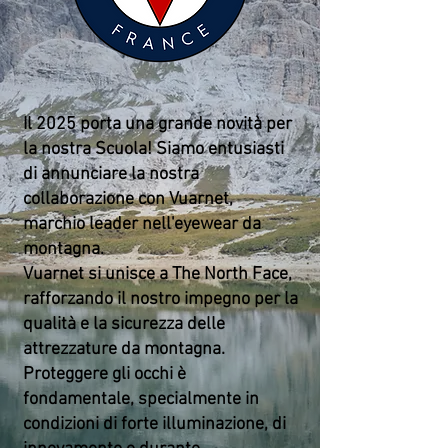
Il 2025 porta una grande novità per
la nostra Scuola! Siamo entusiasti
di annunciare la nostra
collaborazione con Vuarnet,
marchio leader nell'eyewear da
montagna.
Vuarnet si unisce a The North Face,
rafforzando il nostro impegno per la
qualità e la sicurezza delle
attrezzature da montagna.
Proteggere gli occhi è
fondamentale, specialmente in
condizioni di forte illuminazione, di