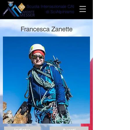
Scuola Intersezionale CAI
di SciAlpinismo
Francesca Zanette