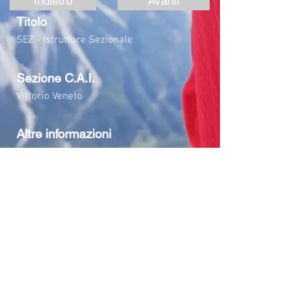
Indietro
Avanti
Titolo
SEZ - Istruttore Sezionale
Sezione C.A.I.
Vittorio Veneto
Altre informazioni
Torna ad Organico Istruttori