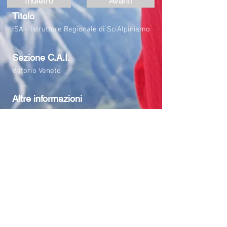
Indietro
Avanti
Titolo
ISA - Istruttore Regionale di SciAlpinismo
Sezione C.A.I.
Vittorio Veneto
Altre informazioni
Torna ad Organico Istruttori