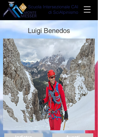
Scuola Intersezionale CAI
di SciAlpinismo
Luigi Benedos