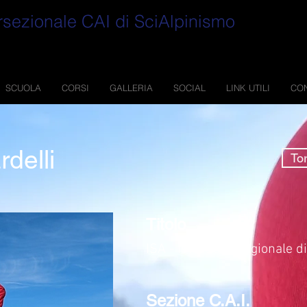
rsezionale CAI di SciAlpinismo
SCUOLA
CORSI
GALLERIA
SOCIAL
LINK UTILI
CON
delli
Tor
Titolo
ISA - Istruttore Regionale d
Sezione C.A.I.