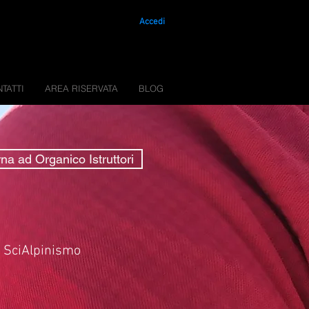
Accedi
TATTI
AREA RISERVATA
BLOG
na ad Organico Istruttori
i SciAlpinismo