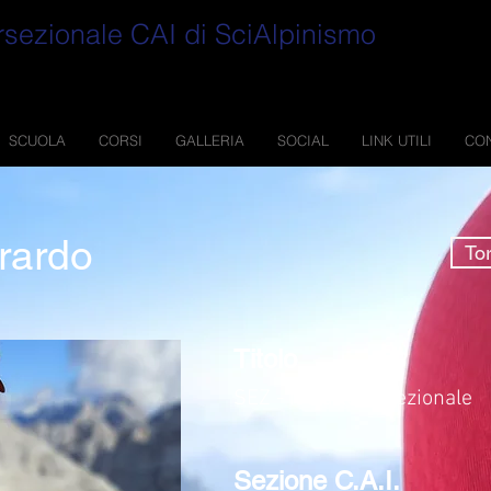
rsezionale CAI di SciAlpinismo
SCUOLA
CORSI
GALLERIA
SOCIAL
LINK UTILI
CON
rardo
Tor
Titolo
SEZ - Istruttore Sezionale
Sezione C.A.I.