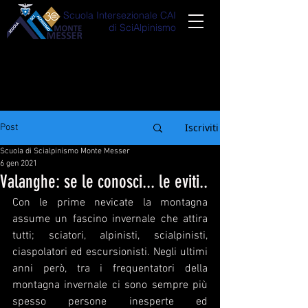
Scuola Intersezionale CAI
di SciAlpinismo
Iscriviti
Post
Scuola di Scialpinismo Monte Messer
6 gen 2021
Valanghe: se le conosci... le eviti..
Con le prime nevicate la montagna 
assume un fascino invernale che attira 
tutti; sciatori, alpinisti, scialpinisti, 
ciaspolatori ed escursionisti. Negli ultimi 
anni però, tra i frequentatori della 
montagna invernale ci sono sempre più 
spesso persone inesperte ed 