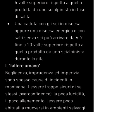
5 volte superiore rispetto a quella 
prodotta da uno scialpinista in fase 
di salita
Una caduta con gli sci in discesa 
oppure una discesa energica o con 
salti senza sci può arrivare da 6-7 
fino a 10 volte superiore rispetto a 
quella prodotta da uno scialpinista 
durante la gita 
Il "fattore umano"
Negligenza, imprudenza ed imperizia 
sono spesso causa di incidenti in 
montagna. L'essere troppo sicuri di se 
stessi (overconfidence), la poca lucidità, 
il poco allenamento, l'essere poco 
abituati a muoversi in ambienti selvaggi 
e severi, il cercare un riconoscimento 
sociale all'interno di un gruppo, spesso 
portano a fare scelte sbagliate, che 