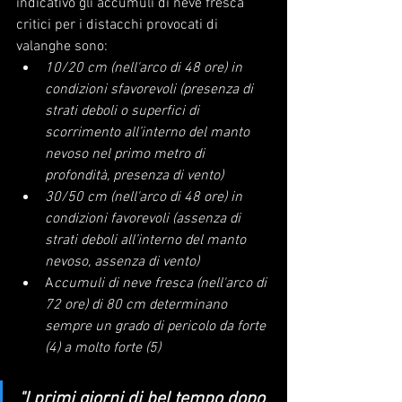
indicativo gli accumuli di neve fresca 
critici per i distacchi provocati di 
valanghe sono:
10/20 cm (nell'arco di 48 ore) in 
condizioni sfavorevoli (presenza di 
strati deboli o superfici di 
scorrimento all’interno del manto 
nevoso nel primo metro di 
profondità, presenza di vento)
30/50 cm (nell'arco di 48 ore) in 
condizioni favorevoli (assenza di 
strati deboli all’interno del manto 
nevoso, assenza di vento)
A
ccumuli di neve fresca (nell'arco di 
72 ore) di 80 cm determinano 
sempre un grado di pericolo da forte 
(4) a molto forte (5)
"I primi giorni di bel tempo dopo 